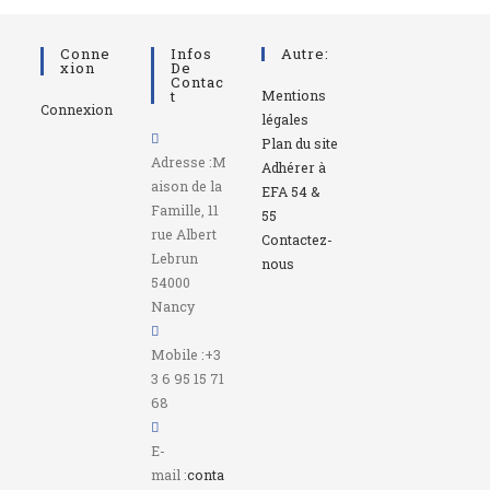
Conne
Infos
Autre:
Xion
De
Contac
T
Mentions
Connexion
légales
Plan du site
Adresse :
M
Adhérer à
aison de la
EFA 54 &
Famille, 11
55
rue Albert
Contactez-
Lebrun
nous
54000
Nancy
Mobile :
+3
3 6 95 15 71
68
E-
mail :
conta