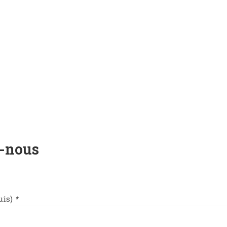
z-nous
uis)
*