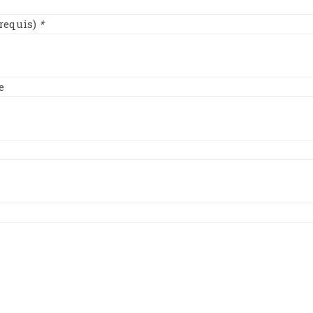
(requis)
*
ne