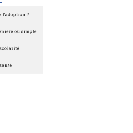
e l’adoption ?
énière ou simple
scolarité
santé