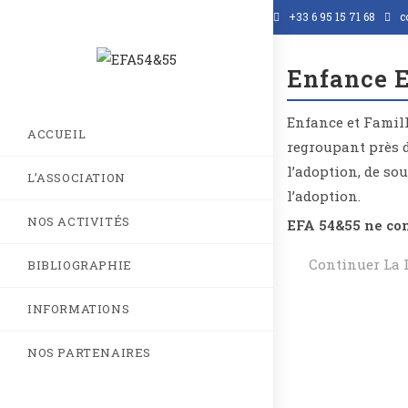
+33 6 95 15 71 68
c
Enfance E
Enfance et Famill
ACCUEIL
regroupant près d
l’adoption, de so
L’ASSOCIATION
l’adoption.
NOS ACTIVITÉS
EFA 54&55 ne con
Continuer La 
BIBLIOGRAPHIE
INFORMATIONS
NOS PARTENAIRES