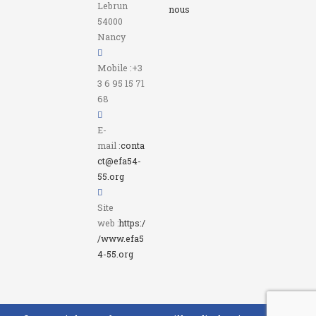
Lebrun
nous
54000
Nancy
Mobile :
+3
3 6 95 15 71
68
E-
mail :
conta
ct@efa54-
55.org
Site
web :
https:/
/www.efa5
4-55.org