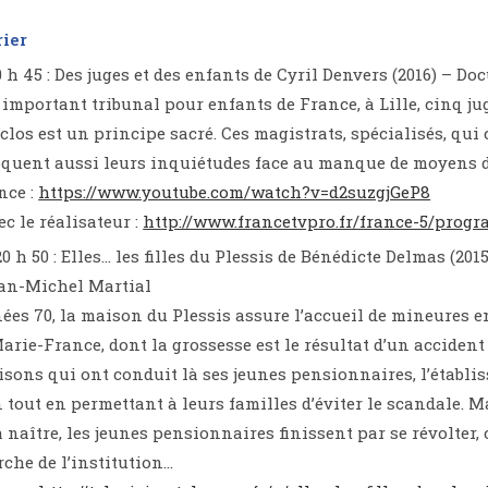
rier
0 h 45 : Des juges et des enfants de Cyril Denvers (2016) – D
 important tribunal pour enfants de France, à Lille, cinq ju
 clos est un principe sacré. Ces magistrats, spécialisés, qui
quent aussi leurs inquiétudes face au manque de moyens d
nce :
https://www.youtube.com/watch?v=d2suzgjGeP8
c le réalisateur :
http://www.francetvpro.fr/france-5/prog
0 h 50 : Elles… les filles du Plessis de Bénédicte Delmas (20
ean-Michel Martial
ées 70, la maison du Plessis assure l’accueil de mineures e
Marie-France, dont la grossesse est le résultat d’un accident
aisons qui ont conduit là ses jeunes pensionnaires, l’établis
 tout en permettant à leurs familles d’éviter le scandale. Ma
à naître, les jeunes pensionnaires finissent par se révolte
che de l’institution…