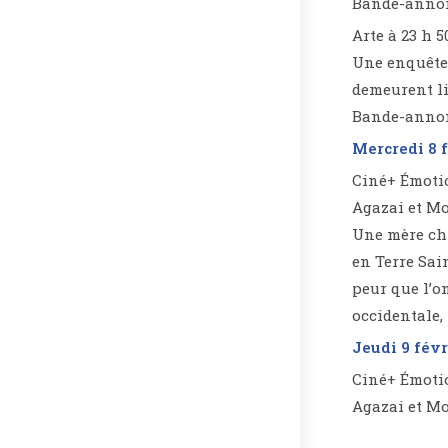
Bande-anno
Arte à 23 h 
Une enquête 
demeurent li
Bande-anno
Mercredi 8 
Ciné+ Émotio
Agazai et Mo
Une mère chr
en Terre Sai
peur que l’o
occidentale,
Jeudi 9 févr
Ciné+ Émotio
Agazai et Mo