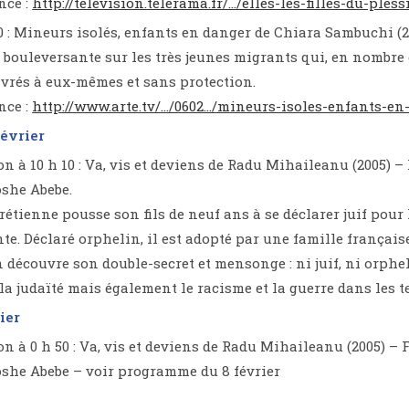
nce :
http://television.telerama.fr/…/elles-les-filles-du-pless
50 : Mineurs isolés, enfants en danger de Chiara Sambuchi (
bouleversante sur les très jeunes migrants qui, en nombre cr
vrés à eux-mêmes et sans protection.
nce :
http://www.arte.tv/…/0602…/mineurs-isoles-enfants-en
février
n à 10 h 10 : Va, vis et deviens de Radu Mihaileanu (2005) 
she Abebe.
étienne pousse son fils de neuf ans à se déclarer juif pour l
nte. Déclaré orphelin, il est adopté par une famille français
n découvre son double-secret et mensonge : ni juif, ni orphel
 la judaïté mais également le racisme et la guerre dans les t
ier
n à 0 h 50 : Va, vis et deviens de Radu Mihaileanu (2005) –
she Abebe – voir programme du 8 février