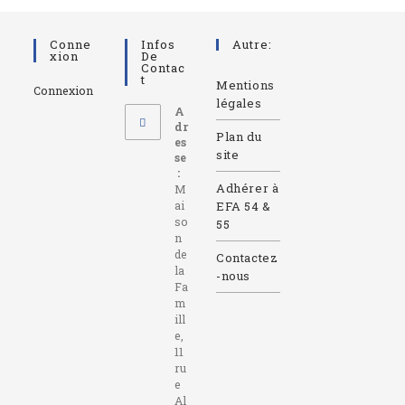
Conne
Infos
Autre:
Xion
De
Contac
T
Mentions
Connexion
légales
A
dr
Plan du
es
site
se
:
Adhérer à
M
ai
EFA 54 &
so
55
n
de
Contactez
la
-nous
Fa
m
ill
e,
11
ru
e
Al