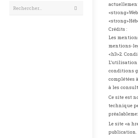
actuellemen
Envoyer
Rechercher…
la
<strong>Webm
recherche
<strong>Héb
Crédits :
Les mentions
mentions-leg
<h3>2. Condi
L’utilisatio
conditions g
complétées à
à les consul
Ce site est 
technique pe
préalablemen
Le site <a h
publication.