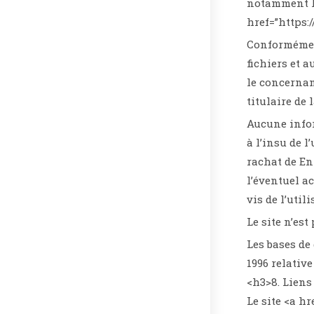
notamment lor
href=”https:
Conformément
fichiers et a
le concernan
titulaire de 
Aucune infor
à l’insu de 
rachat de En
l’éventuel a
vis de l’util
Le site n’est
Les bases de 
1996 relativ
<h3>8. Liens
Le site <a h