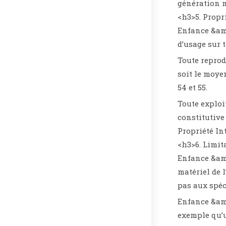
génération m
<h3>5. Propr
Enfance &amp
d’usage sur t
Toute reprod
soit le moye
54 et 55.
Toute exploi
constitutive
Propriété Int
<h3>6. Limit
Enfance &amp
matériel de l
pas aux spéc
Enfance &amp
exemple qu’u