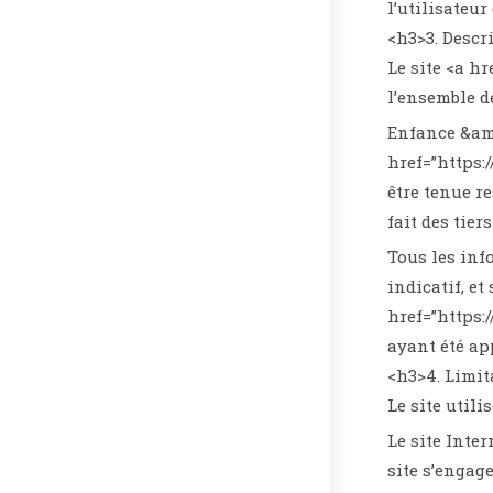
l’utilisateur
<h3>3. Descr
Le site <a h
l’ensemble de
Enfance &amp
href=”https:
être tenue r
fait des tie
Tous les inf
indicatif, et
href=”https:
ayant été ap
<h3>4. Limit
Le site utili
Le site Inter
site s’engag