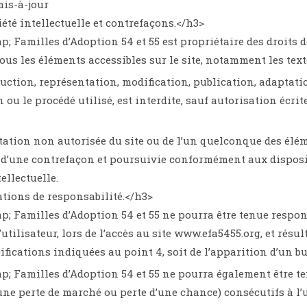
is-à-jour
iété intellectuelle et contrefaçons.</h3>
; Familles d’Adoption 54 et 55 est propriétaire des droits de
ous les éléments accessibles sur le site, notamment les texte
uction, représentation, modification, publication, adaptatio
n ou le procédé utilisé, est interdite, sauf autorisation écr
tation non autorisée du site ou de l’un quelconque des élé
 d’une contrefaçon et poursuivie conformément aux disposit
ellectuelle.
ations de responsabilité.</h3>
; Familles d’Adoption 54 et 55 ne pourra être tenue respon
’utilisateur, lors de l’accès au site www.efa5455.org, et résu
ifications indiquées au point 4, soit de l’apparition d’un b
; Familles d’Adoption 54 et 55 ne pourra également être t
ne perte de marché ou perte d’une chance) consécutifs à l’u