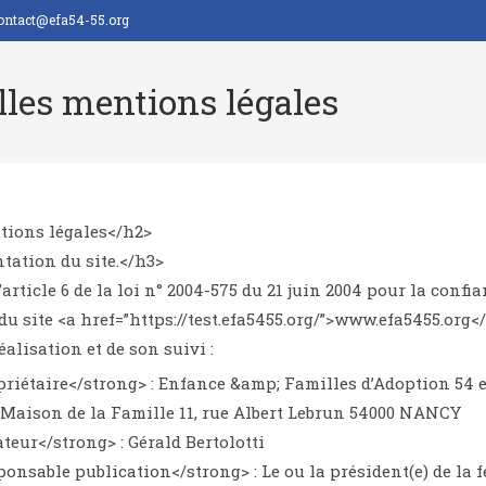
ontact@efa54-55.org
les mentions légales
tions légales</h2>
ntation du site.</h3>
’article 6 de la loi n° 2004-575 du 21 juin 2004 pour la conf
du site <a href=”https://test.efa5455.org/”>www.efa5455.org<
éalisation et de son suivi :
riétaire</strong> : Enfance &amp; Familles d’Adoption 54 et 
 Maison de la Famille 11, rue Albert Lebrun 54000 NANCY
teur</strong> : Gérald Bertolotti
onsable publication</strong> : Le ou la président(e) de la 