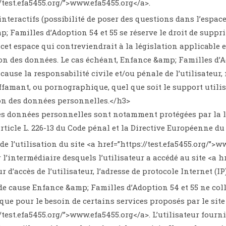
//test.efa5455.org/”>www.efa5455.org</a>.
nteractifs (possibilité de poser des questions dans l’espace
; Familles d’Adoption 54 et 55 se réserve le droit de suppr
cet espace qui contreviendrait à la législation applicable e
ion des données. Le cas échéant, Enfance &amp; Familles d’A
 cause la responsabilité civile et/ou pénale de l’utilisateur
iffamant, ou pornographique, quel que soit le support utilis
on des données personnelles.</h3>
es données personnelles sont notamment protégées par la loi 
article L. 226-13 du Code pénal et la Directive Européenne du
de l’utilisation du site <a href=”https://test.efa5455.org/”>w
 l’intermédiaire desquels l’utilisateur a accédé au site <a h
r d’accès de l’utilisateur, l’adresse de protocole Internet (IP)
 de cause Enfance &amp; Familles d’Adoption 54 et 55 ne col
 que pour le besoin de certains services proposés par le site
//test.efa5455.org/”>www.efa5455.org</a>. L’utilisateur four