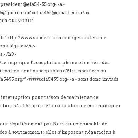
>president@efa54-55.org</a>
5455@gmail.com”>efa5455@gmail.com</a>
38100 GRENOBLE
ref=”http://www.subdelirium.com/generateur-de-
ons légales</a>
és.</h3>
</a> implique l’acceptation pleine et entière des
ilisation sont susceptibles d’être modifiées ou
.efa5455.org/”>www.efa5455.org</a> sont donc invités
e interruption pour raison de maintenance
ption 54 et 55, qui s’efforcera alors de communiquer
 à jour régulièrement par Nom du responsable de
iées à tout moment : elles s’imposent néanmoins à