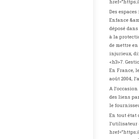
href=”https:
Des espaces i
Enfance &amp
déposé dans 
à la protect
de mettre en
injurieux, d
<h3>7. Gesti
En France, l
août 2004, l’
A l’occasion 
des liens par
le fournisseu
En tout état
l’utilisateur
href=”https: