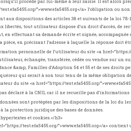
squ’il procède par lui-même à leur saisie. Il est alors préci
//test.efa5455.org/”>www.efa5455.org</a> l’obligation ou non
 aux dispositions des articles 38 et suivants de la loi 78-1
ux libertés, tout utilisateur dispose d’un droit d’accès, de 
t, en effectuant sa demande écrite et signée, accompagnée d
la pièce, en précisant l’adresse à laquelle la réponse doit êt
mation personnelle de l’utilisateur du site <a href=”https:/
l’utilisateur, échangée, transférée, cédée ou vendue sur un s
fance &amp; Familles d’Adoption 54 et 55 et de ses droits p
cquéreur qui serait à son tour tenu de la même obligation d
isateur du site <a href=”https://test.efa5455.org/”>www.efa545
 pas déclaré à la CNIL car il ne recueille pas d’informations
données sont protégées par les dispositions de la loi du 1er
e à la protection juridique des bases de données.
 hypertextes et cookies.</h3>
ref=”https://test.efa5455.org/”>www.efa5455.org</a> contient