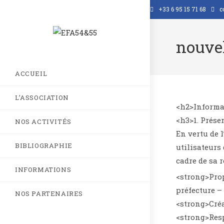
Skip
+33 6 95 15 71 68
c
to
content
nouvel
ACCUEIL
L’ASSOCIATION
<h2>Informa
<h3>1. Prése
NOS ACTIVITÉS
En vertu de l
BIBLIOGRAPHIE
utilisateurs 
cadre de sa r
INFORMATIONS
<strong>Prop
préfecture –
NOS PARTENAIRES
<strong>Créa
<strong>Resp