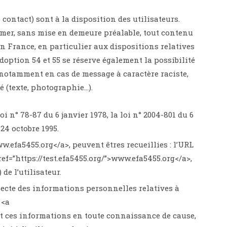
 contact) sont à la disposition des utilisateurs.
imer, sans mise en demeure préalable, tout contenu
n France, en particulier aux dispositions relatives
doption 54 et 55 se réserve également la possibilité
, notamment en cas de message à caractère raciste,
é (texte, photographie…).
n° 78-87 du 6 janvier 1978, la loi n° 2004-801 du 6
 24 octobre 1995.
ww.efa5455.org</a>, peuvent êtres recueillies : l’URL
ref=”https://test.efa5455.org/”>www.efa5455.org</a>,
 de l’utilisateur.
lecte des informations personnelles relatives à
 <a
nit ces informations en toute connaissance de cause,