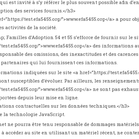
 qui est invité à s’y référer le plus souvent possible afin d
iption des services fournis.</h3>
ref=”https://test.efa5455.org/”>www.efa5455.org</a> a pour o
s activités de la société.
; Familles d’Adoption 54 et 55 s’efforce de fournir sur le si
//test.efa5455.org/”>www.efa5455.org</a> des informations au
esponsable des omissions, des inexactitudes et des carences d
rs partenaires qui lui fournissent ces informations.
ormations indiquées sur le site <a href=”https://test.efa545
 sont susceptibles d’évoluer. Par ailleurs, les renseignements
//test.efa5455.org/”>www.efa5455.org</a> ne sont pas exhaust
portées depuis leur mise en ligne.
ations contractuelles sur les données techniques.</h3>
se la technologie JavaScript.
net ne pourra être tenu responsable de dommages matériels lié
e à accéder au site en utilisant un matériel récent, ne cont