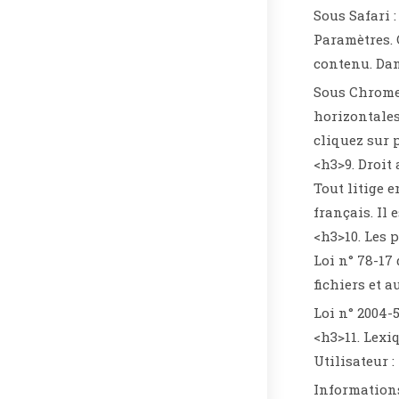
Sous Safari 
Paramètres. 
contenu. Dan
Sous Chrome 
horizontales
cliquez sur 
<h3>9. Droit 
Tout litige e
français. Il 
<h3>10. Les 
Loi n° 78-17
fichiers et a
Loi n° 2004-
<h3>11. Lexi
Utilisateur 
Informations