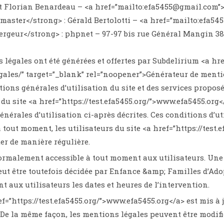
t Florian Benardeau – <a href=”mailto:efa5455@gmail.com”
aster</strong> : Gérald Bertolotti – <a href=”mailto:efa
ergeur</strong> : phpnet – 97-97 bis rue Général Mangin 
 légales ont été générées et offertes par Subdelirium <a h
ales/” target=”_blank” rel=”noopener”>Générateur de menti
tions générales d’utilisation du site et des services propos
n du site <a href=”https://test.efa5455.org/”>www.efa5455.org
énérales d’utilisation ci-après décrites. Ces conditions d’ut
 tout moment, les utilisateurs du site <a href=”https://test
ter de manière régulière.
normalement accessible à tout moment aux utilisateurs. Un
ut être toutefois décidée par Enfance &amp; Familles d’Ado
t aux utilisateurs les dates et heures de l’intervention.
ref=”https://test.efa5455.org/”>www.efa5455.org</a> est mis
 De la même façon, les mentions légales peuvent être modif