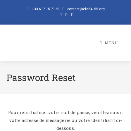
Skip
+33 6 95 15 71 68
contact@efa54-55.org
to
content
MENU
Password Reset
Pour réinitialiser votre mot de passe, veuillez saisir
votre adresse de messagerie ou votre identifiant ci-
dessous.