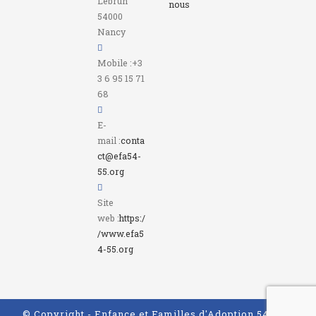
Lebrun
nous
54000
Nancy
Mobile :
+3
3 6 95 15 71
68
E-
mail :
conta
ct@efa54-
S’ouvre
55.org
dans
Site
votre
web :
https:/
application
/www.efa5
4-55.org
© Copyright - Enfance et Familles d'Adoption 54&55 -