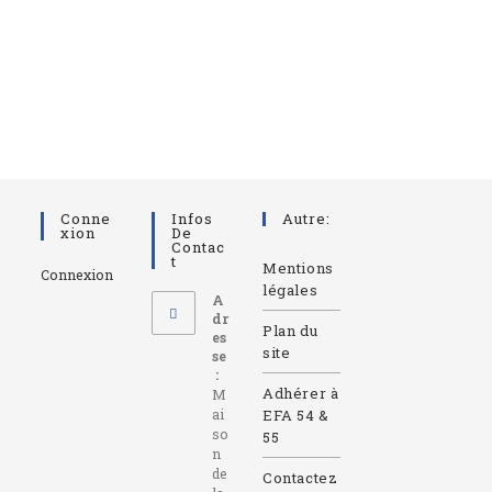
Conne
Infos
Autre:
Xion
De
Contac
T
Mentions
Connexion
légales
A
dr
Plan du
es
site
se
:
Adhérer à
M
ai
EFA 54 &
so
55
n
de
Contactez