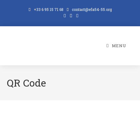
Skip
+33 6 95 15 71 68
contact@efa54-55.org
to
content
MENU
QR Code